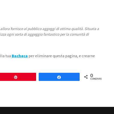
allora fornisce al pubblico aggeggi di ottima qualità. Situata a
izza ogni sorta di aggeggio fantastico per la comunità di
lla tua
Bacheca
per eliminare questa pagina, e crearne
0
Pin
Share
CONDIVISIONI