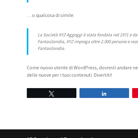
…o qualcosa di simile:
La Società XYZ Aggeggi è stata fondata nel 1971 e da 
Fantasilandia, XYZ impiega oltre 2.000 persone e real
Fantasilandia.
Come nuovo utente di WordPress, dovresti andare ne
delle nuove per i tuoi contenuti. Divertiti!
Tweet
Share